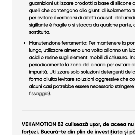
guarnizioni utilizzare prodotti a base di silicone 
quelli che contengono olio giunti di isolamento t
per evitare il verificarsi di difetti causati dall'um
sigillante è fragile o si stacca da qualche parte,
sostituita.
Manutenzione ferramenta: Per mantenere la po
lungo, utilizzare almeno una volta all'anno un lubr
acidi o resine sugli elementi mobili di chiusura. Ino
periodicamente la zona del binario per evitare de
impurità. Utilizzare solo soluzioni detergenti deli
forma diluita (evitare soluzioni aggressive che 
alcuni casi potrebbe essere necessario stringere u
fissaggio).
VEKAMOTION 82 culisează ușor, de aceea nu 
forțezi. Bucură-te din plin de investițiata și 