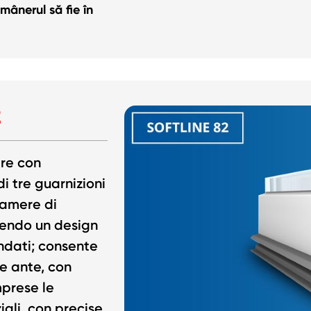
mânerul să fie în
2
re con
i tre guarnizioni
camere di
frendo un design
ndati; consente
ue ante, con
mprese le
iali, con precise