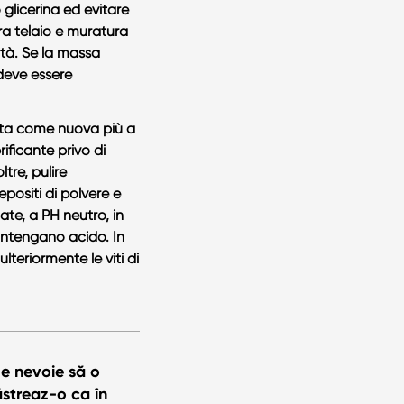
o glicerina ed evitare
ra telaio e muratura
idità. Se la massa
 deve essere
rta come nuova più a
ificante privo di
ltre, pulire
positi di polvere e
cate, a PH neutro, in
contengano acido. In
lteriormente le viti di
e nevoie să o
păstreaz-o ca în