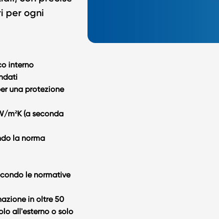
i per ogni
co interno
ndati
 per una protezione
7 W/m²K (a seconda
ondo la norma
 secondo le normative
nazione in oltre 50
solo all'esterno o solo