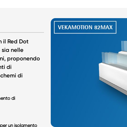
 il Red Dot
 sia nelle
ioni, proponendo
ti di
schemi di
mento di
 per un isolamento