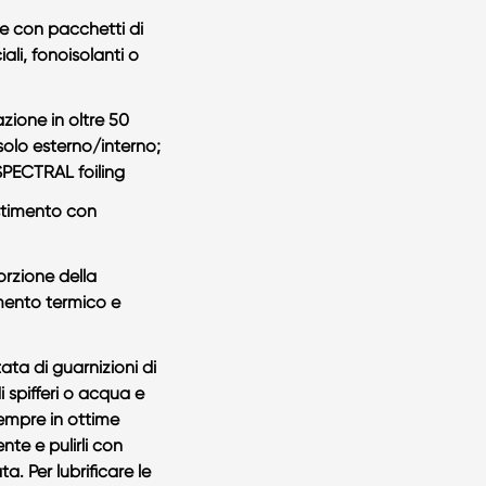
e con pacchetti di
iali, fonoisolanti o
azione in oltre 50
 solo esterno/interno;
SPECTRAL foiling
estimento con
rzione della
amento termico e
ata di guarnizioni di
 spifferi o acqua e
empre in ottime
nte e pulirli con
. Per lubrificare le