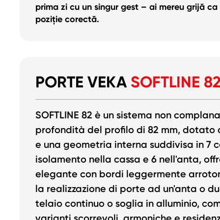
prima zi cu un singur gest – ai mereu grijă ca 
poziție corectă.
PORTE VEKA
SOFTLINE 8
SOFTLINE 82 è un sistema non complana
profondità del profilo di 82 mm, dotato d
e una geometria interna suddivisa in 7 
isolamento nella cassa e 6 nell'anta, of
elegante con bordi leggermente arroto
la realizzazione di porte ad un'anta o d
telaio continuo o soglia in alluminio, co
varianti scorrevoli, armoniche e residenz