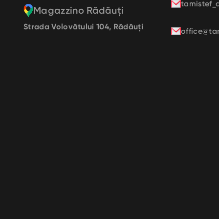
tamistef_
Magazzino Rădăuți
Strada Volovătului 104, Rădăuți
office@tam