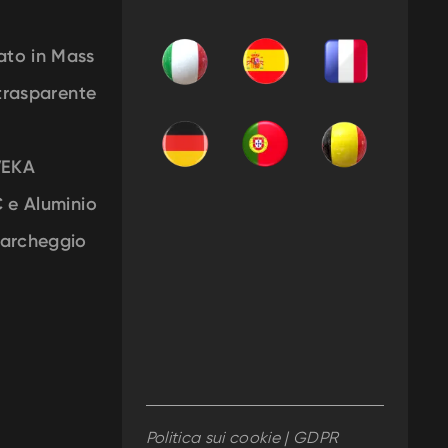
ato in Mass
 trasparente
VEKA
C e Aluminio
Parcheggio
Politica sui cookie | GDPR