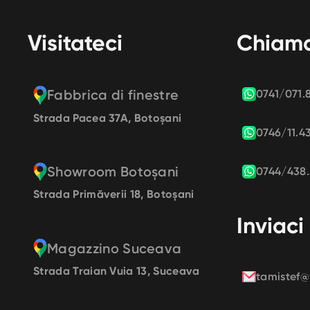
Visitateci
Chiama
Fabbrica di finestre
0741/071.
Strada Pacea 37A, Botoșani
0746/11.4
Showroom Botoșani
0744/438.
Strada Primăverii 18, Botoșani
Inviaci
Magazzino Suceava
Strada Traian Vuia 13, Suceava
tamistef