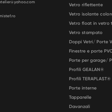
atelier@yahoo.com
Vetro riflettente
Vetro isolante color
istef.ro
Vetro float in vetro
Vetro stampato
Doppi Vetri/ Porte 
Finestre e porte PV
Porte per garage/ 
Profili GEALAN
®
Profili TERAPLAST
®
Porte interne
Tapparelle
Davanzali