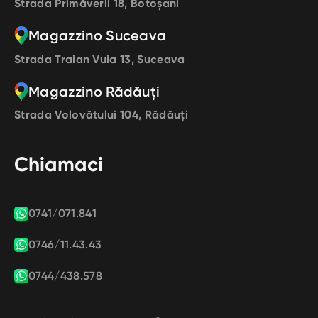
Strada Primăverii 18, Botoșani
Magazzino Suceava
Strada Traian Vuia 13, Suceava
Magazzino Rădăuți
Strada Volovătului 104, Rădăuți
Chiamaci
0741/071.841
0746/11.43.43
0744/438.578