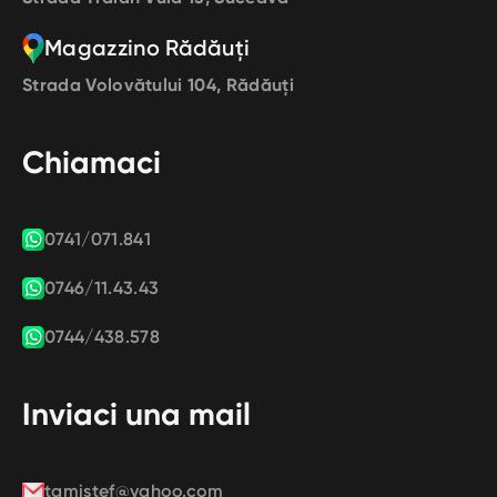
Magazzino Rădăuți
Strada Volovătului 104, Rădăuți
Chiamaci
0741/071.841
0746/11.43.43
0744/438.578
Inviaci una mail
tamistef@yahoo.com